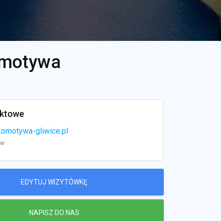
omotywa
aktowe
omotywa-gliwice.pl
ww
EDYTUJ WIZYTÓWKĘ
NAPISZ DO NAS