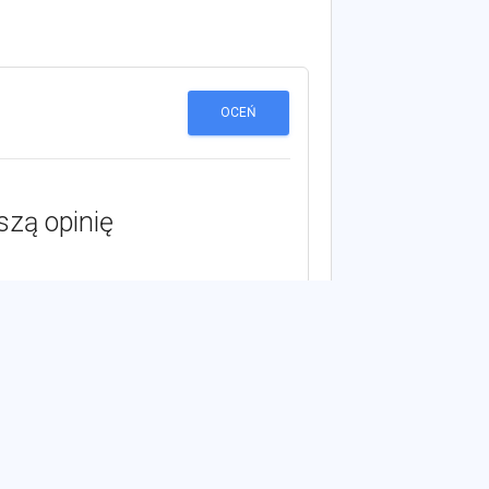
OCEŃ
szą opinię