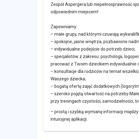
Zespół Aspergera lub niepełnosprawność spr
odpowiednim miejscem!
Zapewniamy:
– małe grupy, nad którymi czuwają wykwalifi
– spokojne, jasne wnętrza, pozbawione nad
– indywidualne podejście do potrzeb dzieci;
– specjalistów z zakresu: psychologii, logopedii
pracować z Twoim dzieckiem indywidualnie o
– konsultacje dla rodziców na temat wszelki
Waszego dziecka;
– bogatą ofertę zajęć dodatkowych (logorytmi
– szeroko pojętą otwartość na potrzeby Mał
przy treningach czystości, samodzielności, t
– prostą i szybką wymianę informacji między
intuicyjnej aplikacji.