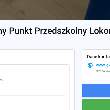
ny Punkt Przedszkolny Lok
Dane kont
public
www.lok
Strona w
OWY