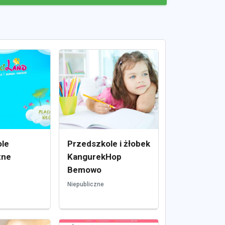
le
Przedszkole i żłobek
zne
KangurekHop
Bemowo
Niepubliczne