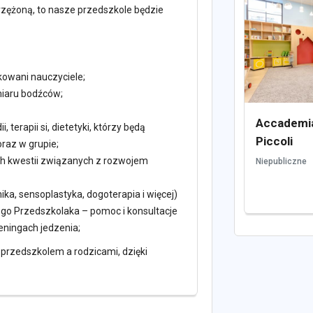
zężoną, to nasze przedszkole będzie
kowani nauczyciele;
miaru bodźców;
Accademia
, terapii si, dietetyki, którzy będą
Piccoli
raz w grupie;
ch kwestii związanych z rozwojem
Niepubliczne
ka, sensoplastyka, dogoterapia i więcej)
ego Przedszkolaka – pomoc i konsultacje
reningach jedzenia;
 przedszkolem a rodzicami, dzięki