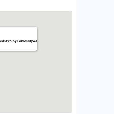
zedszkolny Lokomotywa