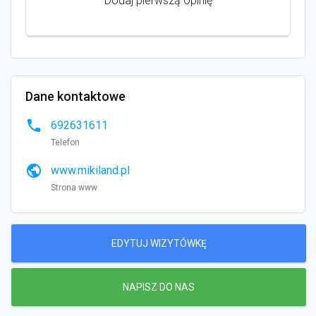
Dodaj pierwszą opinię
Dane kontaktowe
phone
692631611
Telefon
public
www.mikiland.pl
Strona www
EDYTUJ WIZYTÓWKĘ
NAPISZ DO NAS