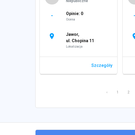
Niepubliczne
Opinie: 0
-
Ocena
Jawor,
location_on
locati
ul. Chopina 11
Lokalizacja
Szczegóły
‹
1
2