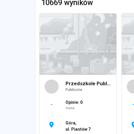
10669 wyników
Przedszkole Publiczne Nr 3 w Górze
Publiczne
Opinie: 0
-
Ocena
Góra,
location_on
locati
ul. Piastów 7