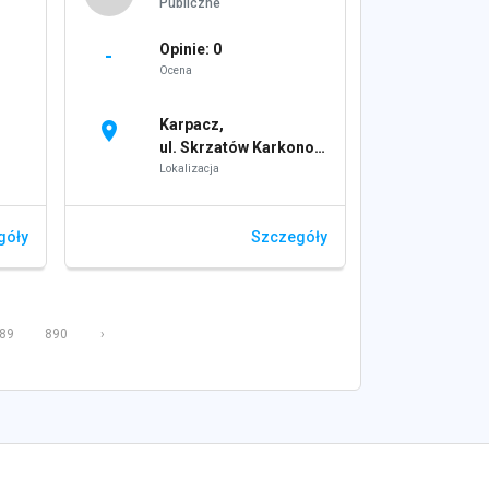
Publiczne
Opinie: 0
-
Ocena
Karpacz,
location_on
ul. Skrzatów Karkonoskich 1
Lokalizacja
góły
Szczegóły
89
890
›