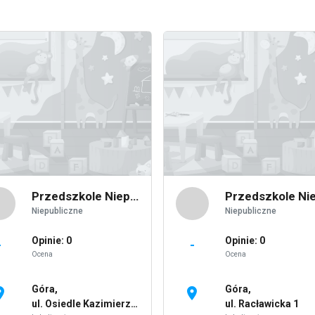
Przedszkole Niepubliczne "Akademia Malucha"
Niepubliczne
Niepubliczne
Opinie: 0
Opinie: 0
-
-
Ocena
Ocena
Góra,
Góra,
on_on
location_on
ul. Osiedle Kazimierza Wielkiego 7
ul. Racławicka 1