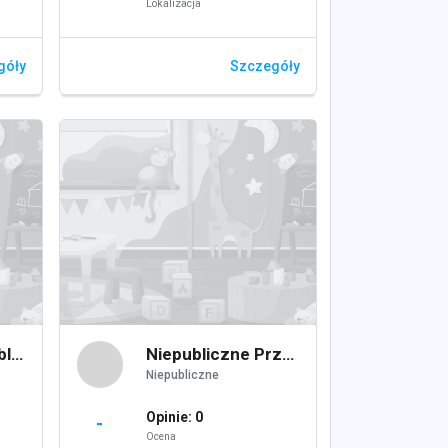
Lokalizacja
góły
Szczegóły
Przedszkole Publiczne Nr 8
Niepubliczne Przedszkole Mój Mały Świat
Niepubliczne
Opinie: 0
-
Ocena