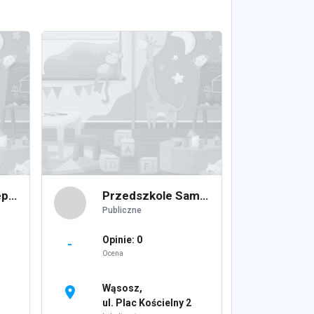
Przedszkole Niepubliczne PUCHATKOWO S.C.Teresa Janczyn, Lucyna Wyszyńska
Przedszkole Samorządowe
Publiczne
Opinie: 0
-
Ocena
Wąsosz,
location_on
ul. Plac Kościelny 2