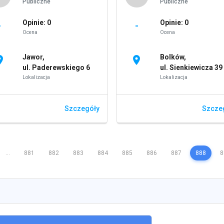
Publiczne
Publiczne
Opinie: 0
Opinie: 0
-
-
Ocena
Ocena
Jawor,
Bolków,
on_on
location_on
ul. Paderewskiego 6
ul. Sienkiewicza 39
Lokalizacja
Lokalizacja
Szczegóły
Szcze
...
881
882
883
884
885
886
887
888
8