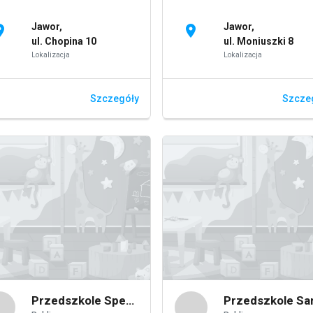
Jawor,
Jawor,
on_on
location_on
ul. Chopina 10
ul. Moniuszki 8
Lokalizacja
Lokalizacja
Szczegóły
Szcze
Przedszkole Specjalne w Jaworze