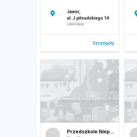
Jawor,
location_on
locati
ul. J.piłsudskiego 14
Lokalizacja
Szczegóły
Przedszkole Niepubliczne ,,Prymusek"