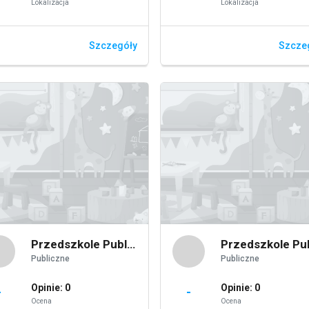
Lokalizacja
Lokalizacja
Szczegóły
Szcze
Przedszkole Publiczne Nr 4 w Jaworze
Publiczne
Publiczne
Opinie: 0
Opinie: 0
-
-
Ocena
Ocena