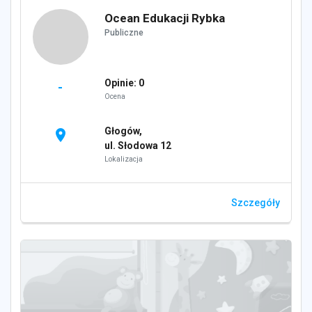
Ocean Edukacji Rybka
Publiczne
Opinie: 0
-
Ocena
Głogów,
location_on
ul. Słodowa 12
Lokalizacja
Szczegóły