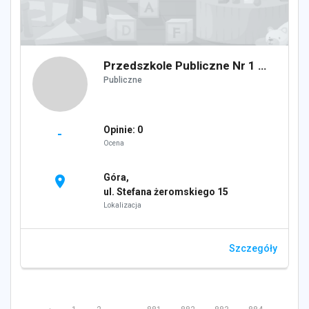
Przedszkole Publiczne Nr 1 w Górze
Publiczne
Opinie: 0
-
Ocena
Góra,
location_on
ul. Stefana żeromskiego 15
Lokalizacja
Szczegóły