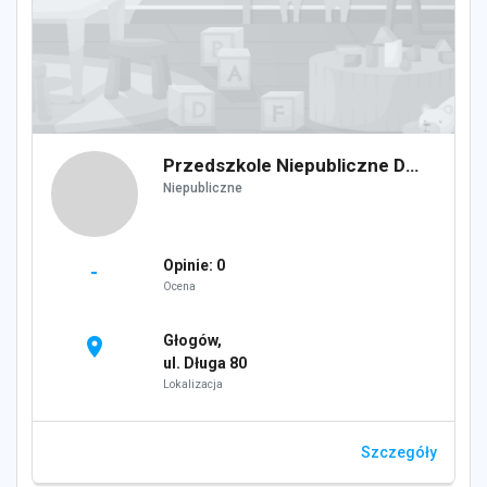
Przedszkole Niepubliczne Dom Montesssori
Niepubliczne
Opinie: 0
-
Ocena
Głogów,
location_on
ul. Długa 80
Lokalizacja
Szczegóły