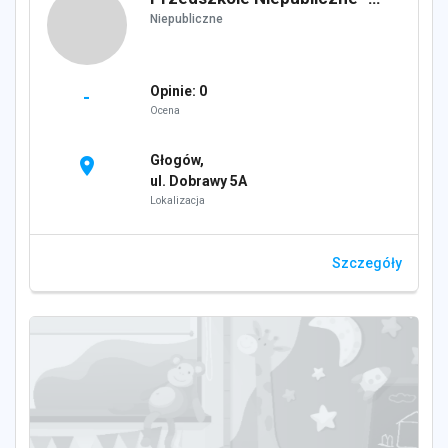
Niepubliczne
Opinie: 0
-
Ocena
Głogów,
location_on
ul. Dobrawy 5A
Lokalizacja
Szczegóły