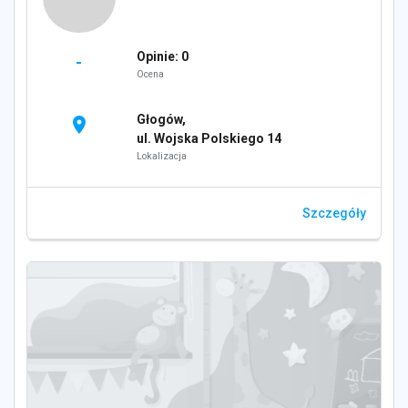
Opinie: 0
-
Ocena
Głogów,
location_on
ul. Wojska Polskiego 14
Lokalizacja
Szczegóły