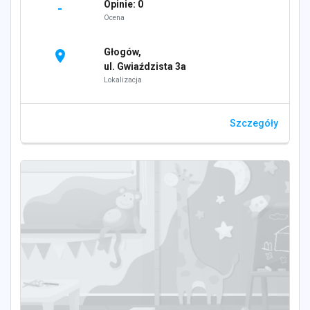
Opinie: 0
-
Ocena
Głogów,
location_on
ul. Gwiaździsta 3a
Lokalizacja
Szczegóły