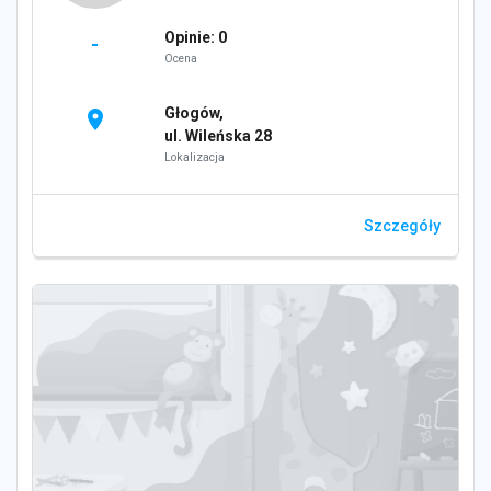
Opinie: 0
-
Ocena
Głogów,
location_on
ul. Wileńska 28
Lokalizacja
Szczegóły