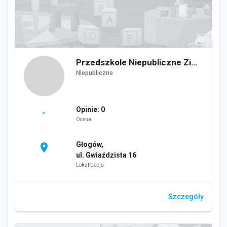
Przedszkole Niepubliczne Zielone Przedszkole
Niepubliczne
Opinie: 0
-
Ocena
Głogów,
location_on
ul. Gwiaździsta 16
Lokalizacja
Szczegóły