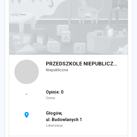
PRZEDSZKOLE NIEPUBLICZNE "PROMYK"
Niepubliczne
Opinie: 0
-
Ocena
Głogów,
location_on
ul. Budowlanych 1
Lokalizacja