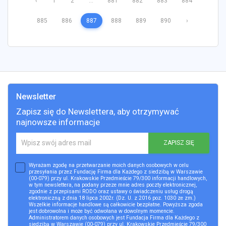
‹
1
2
...
881
882
883
884
885
886
887
888
889
890
›
Newsletter
Zapisz się do Newslettera, aby otrzymywać
najnowsze informacje
ZAPISZ SIĘ
Wyrażam zgodę na przetwarzanie moich danych osobowych w celu
przesyłania przez Fundację Firma dla Każdego z siedzibą w Warszawie
(00-079) przy ul. Krakowskie Przedmieście 79/300 informacji handlowych,
w tym newslettera, na podany przeze mnie adres poczty elektronicznej,
zgodnie z przepisami RODO oraz ustawy o świadczeniu usług drogą
elektroniczną z dnia 18 lipca 2002r. (Dz. U. z 2016 poz. 1030 ze zm.)
Wszelkie informacje handlowe są całkowicie bezpłatne. Powyższa zgoda
jest dobrowolna i może być odwołana w dowolnym momencie.
Administratorem danych osobowych jest Fundacja Firma dla Każdego z
siedzibą w Warszawie (00-079) przy ul. Krakowskie Przedmieście 79/300