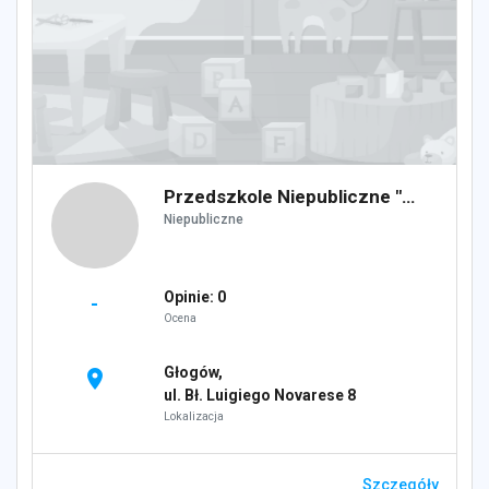
Przedszkole Niepubliczne "Wyspa skarbów"
Niepubliczne
Opinie: 0
-
Ocena
Głogów,
location_on
ul. Bł. Luigiego Novarese 8
Lokalizacja
Szczegóły