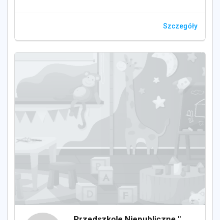
Szczegóły
Przedszkole Niepubliczne "Kubuś Puchatek" w Głogowie