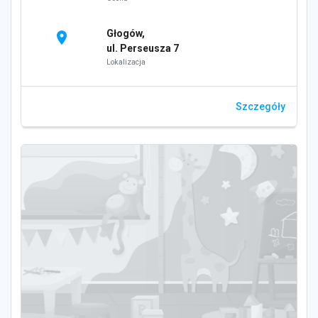
Głogów,
location_on
ul. Perseusza 7
Lokalizacja
Szczegóły