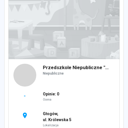
Przedszkole Niepubliczne "Jagódka"
Niepubliczne
Opinie: 0
-
Ocena
Głogów,
location_on
ul. Królewska 5
Lokalizacja