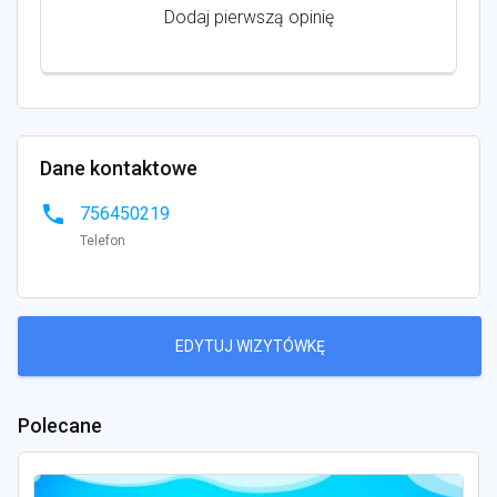
Dodaj pierwszą opinię
Dane kontaktowe
phone
756450219
Telefon
EDYTUJ WIZYTÓWKĘ
Polecane