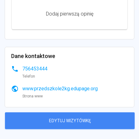
Dodaj pierwszą opinię
Dane kontaktowe
phone
756453444
Telefon
public
www.przedszkole2kg.edupage.org
Strona www
EDYTUJ WIZYTÓWKĘ