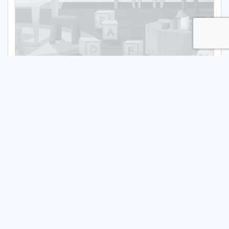
Zespół Szkół Ogólnokształcących w
Kowarach
Publiczne