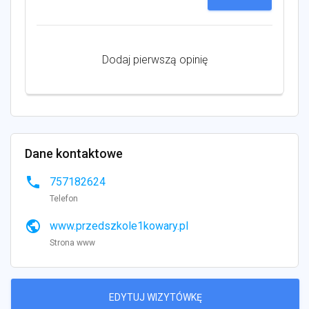
Dodaj pierwszą opinię
Dane kontaktowe
phone
757182624
Telefon
public
www.przedszkole1kowary.pl
Strona www
EDYTUJ WIZYTÓWKĘ