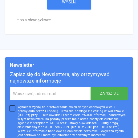
WYŚLIJ
* pola obowiązkowe
Newsletter
Zapisz się do Newslettera, aby otrzymywać
najnowsze informacje
ZAPISZ SIĘ
Wyrażam zgodę na przetwarzanie moich danych osobowych w celu
przesyłania przez Fundację Firma dla Każdego z siedzibą w Warszawie
(00-079) przy ul. Krakowskie Przedmieście 79/300 informacji handlowych,
w tym newslettera, na podany przeze mnie adres poczty elektronicznej,
zgodnie z przepisami RODO oraz ustawy o świadczeniu usług drogą
elektroniczną z dnia 18 lipca 2002r. (Dz. U. z 2016 poz. 1030 ze zm.)
Wszelkie informacje handlowe są całkowicie bezpłatne. Powyższa zgoda
jest dobrowolna i może być odwołana w dowolnym momencie.