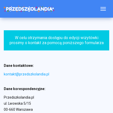
Togg
W celu otrzymania dostępu do edycji wizytówki
prosimy o kontakt za pomocą poniższego formularza
Dane kontaktowe:
kontakt@przedszkolandia.pl
Dane korespondencyjne:
Przedszkolandia.pl
ul. Lwowska 5/15
00-660 Warszawa