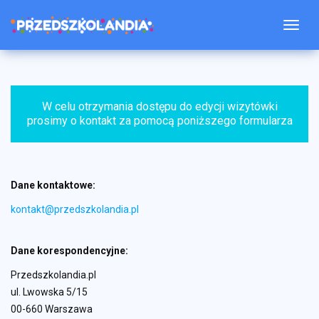
Togg
W celu otrzymania dostępu do edycji wizytówki
prosimy o kontakt za pomocą poniższego formularza
Dane kontaktowe:
kontakt@przedszkolandia.pl
Dane korespondencyjne:
Przedszkolandia.pl
ul. Lwowska 5/15
00-660 Warszawa