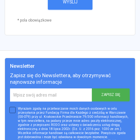
WYŚLIJ
* pola obowiązkowe
Newsletter
Zapisz się do Newslettera, aby otrzymywać
najnowsze informacje
ZAPISZ SIĘ
Wyrażam zgodę na przetwarzanie moich danych osobowych w celu
przesyłania przez Fundację Firma dla Każdego z siedzibą w Warszawie
(00-079) przy ul. Krakowskie Przedmieście 79/300 informacji handlowych,
w tym newslettera, na podany przeze mnie adres poczty elektronicznej,
zgodnie z przepisami RODO oraz ustawy o świadczeniu usług drogą
elektroniczną z dnia 18 lipca 2002r. (Dz. U. z 2016 poz. 1030 ze zm.)
Wszelkie informacje handlowe są całkowicie bezpłatne. Powyższa zgoda
jest dobrowolna i może być odwołana w dowolnym momencie.